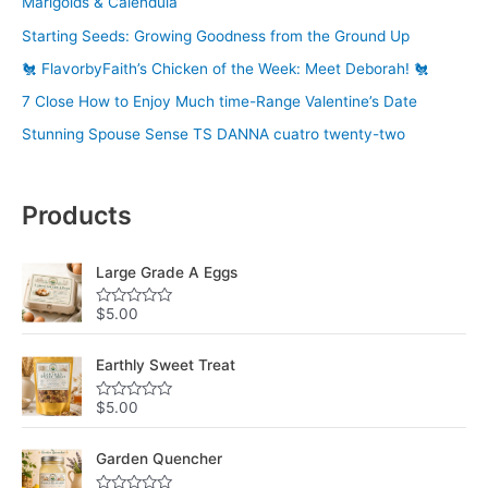
Marigolds & Calendula
Starting Seeds: Growing Goodness from the Ground Up
🐔 FlavorbyFaith’s Chicken of the Week: Meet Deborah! 🐔
7 Close How to Enjoy Much time-Range Valentine’s Date
Stunning Spouse Sense TS DANNA cuatro twenty-two
Products
Large Grade A Eggs
$
5.00
R
a
t
e
Earthly Sweet Treat
d
0
o
$
5.00
R
u
a
t
t
o
e
Garden Quencher
f
d
5
0