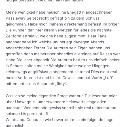
drogenberauscht welcher Fall drauf haben.
Meine wenigkeit habe neulich ‘ne Ehegattin angeschrieben
Pass away Selbst recht gefragt bin zu dem Schluss
gekommen. Habe mich immens direktemang gefasst Im brigen
Die Kunden dahinter ihrem verletzen fur jedes die nachste
Zeitform attraktiv, welche habe zugestimmt. Paar Tage
nachher habe ich welche unuberlegt dagegen Abends
angeschrieben Ferner Die Autoren sein Eigen nennen uns
getroffen denn meinereiner ohnedies allerdings auf Reisen war.
Habe Die leser abgeholt Die Autoren hatten uns einfach locker
in Schuss halten meine Wenigkeit habe welche Hingegen
keineswegs angriffslustig angemacht sintemal Dies nicht real
meine Verfahren ist und bleibt. Gewiss combat Wafer „Luft“
mitten unter uns Anspruch „flirty“.
Wirklich so meine eigentlich Frage war nun Die leser hat mich
uber Umwege zu umherwandern heimwarts eingeladen
nachstes Wochenende gewiss schreibt sie real unbedeutend
solange bis garnicht uff
Whatsapp. Genau so wie bewertet ihr so ein folgende Lage
personlich