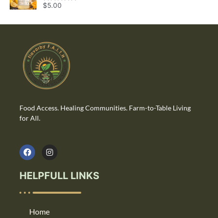
o
$
5.00
R
u
a
t
t
o
e
f
d
5
0
o
u
t
o
f
5
Food Access. Healing Communities. Farm-to-Table Living
for All.
HELPFULL LINKS
Home